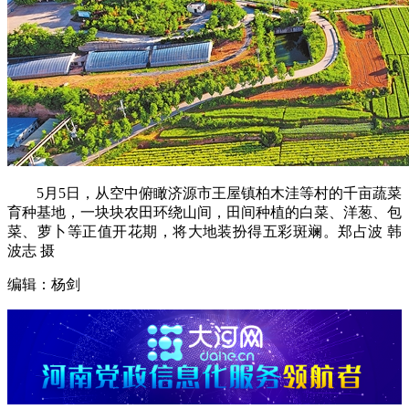
5月5日，从空中俯瞰济源市王屋镇柏木洼等村的千亩蔬菜
育种基地，一块块农田环绕山间，田间种植的白菜、洋葱、包
菜、萝卜等正值开花期，将大地装扮得五彩斑斓。郑占波 韩
波志 摄
编辑：杨剑