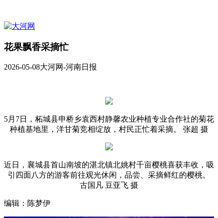
花果飘香采摘忙
2026-05-08
大河网-河南日报
5月7日，柘城县申桥乡袁西村静馨农业种植专业合作社的菊花
种植基地里，洋甘菊竞相绽放，村民正忙着采摘。 张超 摄
近日，襄城县首山南坡的湛北镇北姚村千亩樱桃喜获丰收，吸
引四面八方的游客前往观光休闲，品尝、采摘鲜红的樱桃。
古国凡 豆亚飞 摄
编辑：陈梦伊