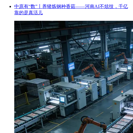
中原有“数”丨养猪炼钢种香菇——河南AI不炫技，千亿
靠的是真活儿