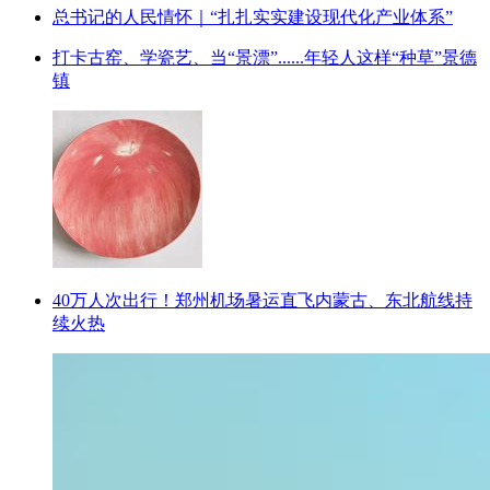
总书记的人民情怀｜“扎扎实实建设现代化产业体系”
打卡古窑、学瓷艺、当“景漂”......年轻人这样“种草”景德
镇
40万人次出行！郑州机场暑运直飞内蒙古、东北航线持
续火热