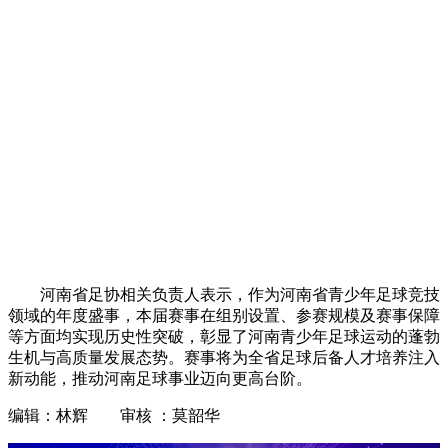
河南省足协相关负责人表示，作为河南省青少年足球竞技
领域的年度盛事，本届赛事在组别设置、参赛规模及赛事保障
等方面均实现历史性突破，彰显了河南青少年足球运动的蓬勃
生机与高质量发展态势。赛事将为全省足球后备人才培养注入
新动能，推动河南足球事业迈向更高台阶。
编辑：林辉 审核 ：莫韶华