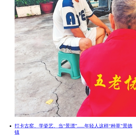
打卡古窑、学瓷艺、当“景漂”......年轻人这样“种草”景德
镇