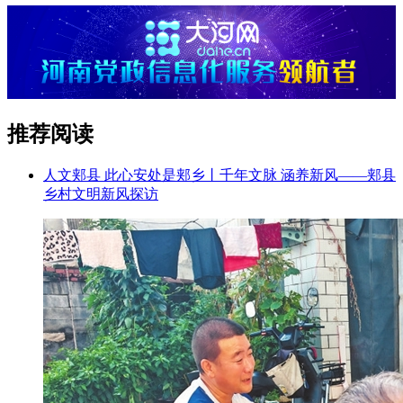
推荐阅读
人文郏县 此心安处是郏乡丨千年文脉 涵养新风——郏县
乡村文明新风探访