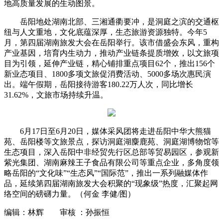
地高质量发展的生动图景。
岳阳地处湖南北部、三湘通衢要冲，是洞庭之滨的交通枢
纽与人文重地，文化底蕴深厚，生态旅游资源独特。今年5
月，第四届湖南旅发大会在岳阳举行。该市借盛会东风，重构
产业基因，培育内生动力，推动产业链条提质增效，以文旅项
目为引领，延伸产业链，精心铺排重点项目62个，推出156个
新业态项目、1800多项文旅促消费活动、5000多场次惠民演
出。端午假期，岳阳接待游客180.22万人次，同比增长
31.62%，文旅市场持续升温。
6月17日至6月20日，媒体采风团将走进岳阳中华大熊猫
苑、岳阳楼等文旅景点，探访洞庭湖麋鹿苑、洞庭湖博物馆等
生态项目，深入岳阳中非经贸先行区总部等贸易园区，参观新
紫光集团、湖南麻辣王子食品有限公司等重点企业，多角度领
略岳阳的“文化味”“生态风”“国际范”，推出一系列融媒体作
品，延续第四届湖南旅发大会积聚的“现象级”热度，汇聚起网
络空间的磅礴力量。（何金 李健/图）
编辑：林辉 审核 ：孙振恒