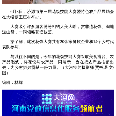
6月8日，济源市第三届花馍技能大赛暨特色农产品展销会
在大峪镇王庄村举办。
大赛吸引许多游客纷纷相约大美大峪，赏非遗花馍、淘地
道山货，一同领略花馍技艺。
据了解，此次花馍大赛共有20余家餐饮企业和14个乡村代
表队参与。
与以往不同的是，今年的花馍技能大赛采取美食搭台、农
产品唱戏，将花馍与农产品一同展示，旨在把农产品推销出
去，为乡村振兴贡献一份力量。（大河特约摄影师 贾书琛 文/
图）
编辑：林辉