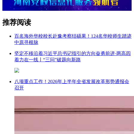
推荐阅读
百名海外华校校长赴豫考察结硕果！124名华校师生踏迹
中原寻根脉
坚定不移沿着习近平总书记指引的方向奋勇前进·两高四
着力在一线丨“三问”破题向新路
八项重点工作！2026年上半年全省发展改革形势通报会
召开