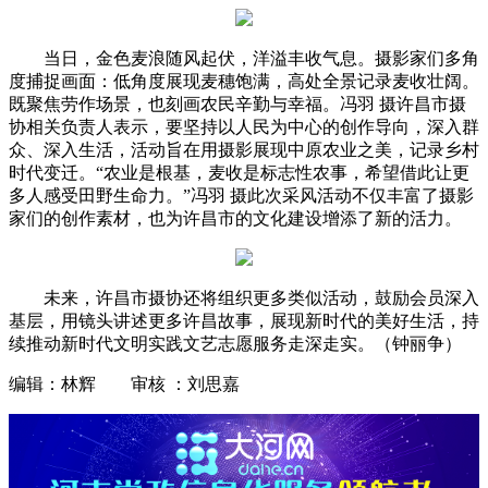
当日，金色麦浪随风起伏，洋溢丰收气息。摄影家们多角
度捕捉画面：低角度展现麦穗饱满，高处全景记录麦收壮阔。
既聚焦劳作场景，也刻画农民辛勤与幸福。冯羽 摄许昌市摄
协相关负责人表示，要坚持以人民为中心的创作导向，深入群
众、深入生活，活动旨在用摄影展现中原农业之美，记录乡村
时代变迁。“农业是根基，麦收是标志性农事，希望借此让更
多人感受田野生命力。”冯羽 摄此次采风活动不仅丰富了摄影
家们的创作素材，也为许昌市的文化建设增添了新的活力。
未来，许昌市摄协还将组织更多类似活动，鼓励会员深入
基层，用镜头讲述更多许昌故事，展现新时代的美好生活，持
续推动新时代文明实践文艺志愿服务走深走实。（钟丽争）
编辑：林辉 审核 ：刘思嘉