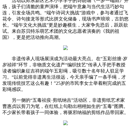
活动以郑东新区艺术小学学子的诗朗诵《一岁一端阳》开
场，孩子们清脆的童声演绎，把端午意象与当代生活巧妙勾
连，引发全场共鸣。“端午诗词大挑战”游戏中，参与者通过飞
花令、诗句接龙等形式比拼文化储备，现场书声琅琅，古韵悠
长。“端午文化大挑战”更是妙趣横生，大家争先恐后，跃跃欲
试。来自苏贝特乐萌艺术团的文化志愿者演奏的《我的祖
国》，更是把活动推向高潮。
非遗传承人现场展演成为活动最大亮点。在“五彩丝缠·岁
岁祯祥”环节，非物质文化遗产“编织技艺”传承人手把手教授
读者编织象征吉祥的端午五彩绳，吸引数十名年轻人驻足学
习。“以前觉得非遗离生活很远，今天亲手编了一条手绳，才
发现传统技艺这么有趣！”25岁的市民李女士举着刚完成的五
彩绳感叹。
另一侧的“五毒祛疫·剪纸纳吉”活动区，非遗剪纸艺术家
曹惠贞以剪刀为笔，在红纸上勾勒出栩栩如生的“五毒”图腾。
不少家长带着孩子一同体验，将驱邪纳福的剪纸作品带回家。