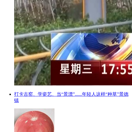
打卡古窑、学瓷艺、当“景漂”......年轻人这样“种草”景德
镇