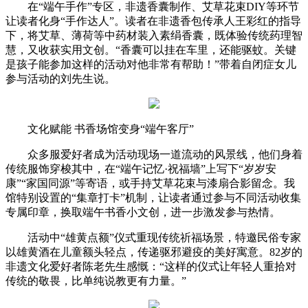
在“端午手作”专区，非遗香囊制作、艾草花束DIY等环节
让读者化身“手作达人”。读者在非遗香包传承人王彩红的指导
下，将艾草、薄荷等中药材装入素绢香囊，既体验传统药理智
慧，又收获实用文创。“香囊可以挂在车里，还能驱蚊。关键
是孩子能参加这样的活动对他非常有帮助！”带着自闭症女儿
参与活动的刘先生说。
文化赋能 书香场馆变身“端午客厅”
众多服爱好者成为活动现场一道流动的风景线，他们身着
传统服饰穿梭其中，在“端午记忆·祝福墙”上写下“岁岁安
康”“家国同源”等寄语，或手持艾草花束与漆扇合影留念。我
馆特别设置的“集章打卡”机制，让读者通过参与不同活动收集
专属印章，换取端午书香小文创，进一步激发参与热情。
活动中“雄黄点额”仪式重现传统祈福场景，特邀民俗专家
以雄黄酒在儿童额头轻点，传递驱邪避疫的美好寓意。82岁的
非遗文化爱好者陈老先生感慨：“这样的仪式让年轻人重拾对
传统的敬畏，比单纯说教更有力量。”