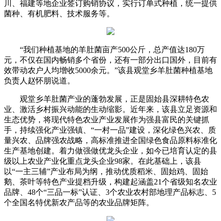
川、福建等地企业签订购销协议，实行订单式种植，统一提供
菌种、有机肥料、技术服务等。
“我们种植基地的羊肚菌亩产500公斤，总产值达180万
元，不仅在国内畅销多个省份，还有一部分出口国外，目前有
效带动农户人均增收5000余元。”该县观堂乡羊肚菌种植基地
负责人赵怀朋说道。
观堂乡羊肚菌产业的蓬勃发展，正是固始县深耕特色农
业、激活乡村振兴动能的生动缩影。近年来，该县立足资源和
生态优势，将现代特色农业产业发展作为强县富民的关键抓
手，持续强化产业强镇、“一村一品”建设，深化绿色兴农、质
量兴农、品牌强农战略，高标准推进全国绿色食品原料标准化
生产基地创建。着力做强做优龙头企业，如今已培育认定的县
级以上农业产业化重点龙头企业98家。在此基础上，该县
以“一主三辅”产业布局为纲，推动优质稻米、固始鸡、固始
鹅、茶叶等特色产业提档升级，构建起涵盖21个省级知名农业
品牌、48个“三品一标”认证、3个农业农村部地理产品标志、5
个全国名特优新农产品等的农业品牌矩阵。