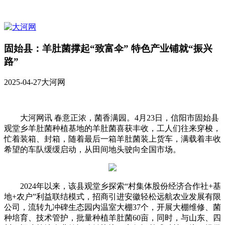
固始县：羊肚菌撑起“致富伞” 特色产业铺就“振兴
路”
2025-04-27
大河网
大河网讯 春意正浓，菌香满园。4月23日，信阳市固始县
观堂乡羊肚菌种植基地的羊肚菌喜获丰收，工人们往来穿梭，
忙着装箱、封箱，随着最后一箱羊肚菌装上货车，满载着丰收
希望的车队缓缓启动，从田间地头驶向全国市场。
2024年以来，该县观堂乡探索“村集体股份经济合作社+基
地+农户”利益联结模式，招商引进安徽轻松远航农业发展有限
公司，流转九冲碑生态园内温室大棚37个，开展大棚维修、菌
种培育、技术管护，批量种植羊肚菌60亩，同时，与山东、四