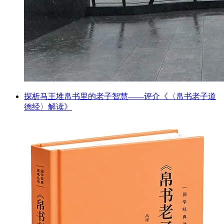
探析马王堆帛书里的老子智慧——评介《〈帛书老子道
德经〉解读》