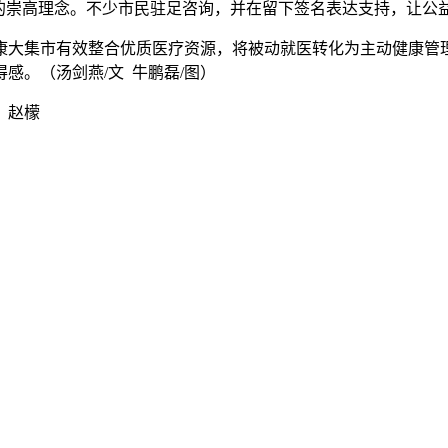
”的崇高理念。不少市民驻足咨询，并在留下签名表达支持，让公
康大集市有效整合优质医疗资源，将被动就医转化为主动健康管
感。（汤剑燕/文 牛鹏磊/图）
：赵檬