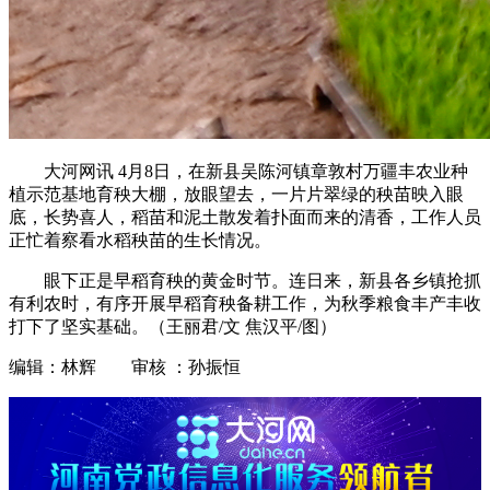
大河网讯 4月8日，在新县吴陈河镇章敦村万疆丰农业种
植示范基地育秧大棚，放眼望去，一片片翠绿的秧苗映入眼
底，长势喜人，稻苗和泥土散发着扑面而来的清香，工作人员
正忙着察看水稻秧苗的生长情况。
眼下正是早稻育秧的黄金时节。连日来，新县各乡镇抢抓
有利农时，有序开展早稻育秧备耕工作，为秋季粮食丰产丰收
打下了坚实基础。（王丽君/文 焦汉平/图）
编辑：林辉 审核 ：孙振恒