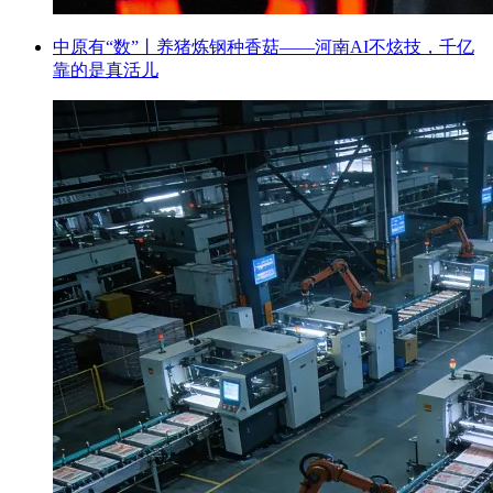
中原有“数”丨养猪炼钢种香菇——河南AI不炫技，千亿
靠的是真活儿