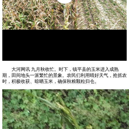
大河网讯 九月秋收忙。时下，镇平县的玉米进入成熟
期，田间地头一派繁忙的景象。农民们利用晴好天气，抢抓农
时，积极收获、晾晒玉米，确保秋粮颗粒归仓。