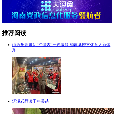
推荐阅读
山西阳高盘活“红绿古”三色资源 构建县域文化育人新体
系
沉浸式品读千年吴越