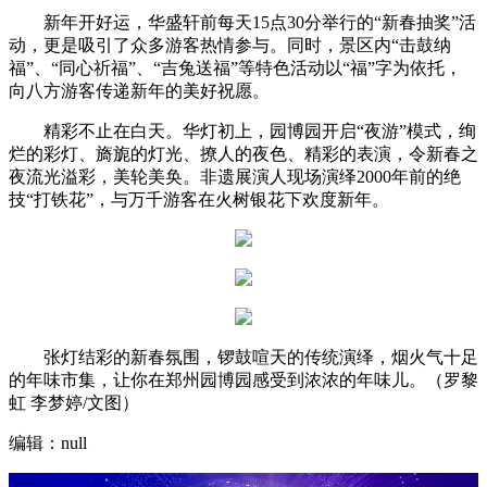
新年开好运，华盛轩前每天15点30分举行的“新春抽奖”活
动，更是吸引了众多游客热情参与。同时，景区内“击鼓纳
福”、“同心祈福”、“吉兔送福”等特色活动以“福”字为依托，
向八方游客传递新年的美好祝愿。
精彩不止在白天。华灯初上，园博园开启“夜游”模式，绚
烂的彩灯、旖旎的灯光、撩人的夜色、精彩的表演，令新春之
夜流光溢彩，美轮美奂。非遗展演人现场演绎2000年前的绝
技“打铁花”，与万千游客在火树银花下欢度新年。
张灯结彩的新春氛围，锣鼓喧天的传统演绎，烟火气十足
的年味市集，让你在郑州园博园感受到浓浓的年味儿。（罗黎
虹 李梦婷/文图）
编辑：null