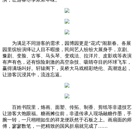
为满足不同游客的需求，园博园更是“花式”闹新春。各展
园里缤纷演绎让人目不暇接，民间艺人纷纷大展身手，京剧、
豫剧、变脸、古筝、马头琴、变戏法、拉洋片、皮影戏等表演
有声有色，还有惊险刺激的高空杂技、吸睛夺目的环球飞车，
赢得满场叫好。轩辕阁下，吴桥大马戏精彩绝伦、高潮迭起，
让游客沉浸其中，流连忘返。
百姓书院里，烙画、面塑、传拓、制香、剪纸等非遗技艺
让游客大饱眼福。糖画摊位前，非遗传承人现场融糖作墨，手
腕一转，一只栩栩如生的祥龙便跃然于石板之上。画扇面的师
傅，寥寥数笔，一把精致的国风折扇就完成了……