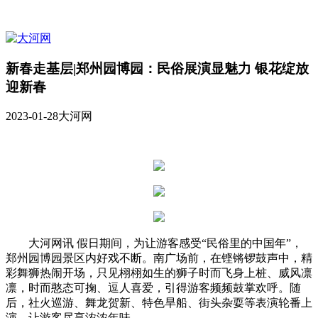
新春走基层|郑州园博园：民俗展演显魅力 银花绽放
迎新春
2023-01-28
大河网
大河网讯 假日期间，为让游客感受“民俗里的中国年”，
郑州园博园景区内好戏不断。南广场前，在铿锵锣鼓声中，精
彩舞狮热闹开场，只见栩栩如生的狮子时而飞身上桩、威风凛
凛，时而憨态可掬、逗人喜爱，引得游客频频鼓掌欢呼。随
后，社火巡游、舞龙贺新、特色旱船、街头杂耍等表演轮番上
演，让游客尽享浓浓年味。