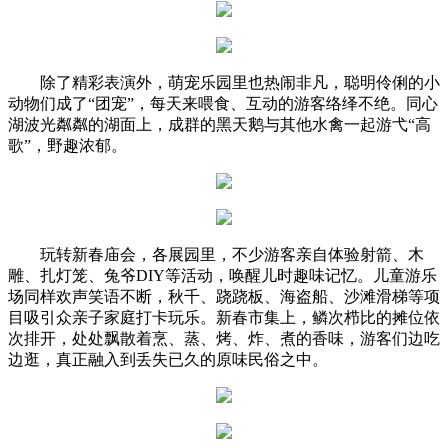
除了精彩表演外，萌宠乐园里也热闹非凡，聪明伶俐的小
动物们成了“团宠”，每天来喂食、互动的游客络绎不绝。同心
湖波光粼粼的湖面上，成群的黑天鹅与其他水禽一起游弋“高
歌”，野趣浓郁。
玩转新春庙会，各展园里，不少游客亲自体验射箭、木
雕、扎灯笼、兔爷DIY等活动，唤醒儿时趣味记忆。儿童游乐
场同样欢声笑语不断，秋千、跷跷板、海盗船、沙滩滑梯等项
目吸引众亲子家庭打卡玩乐。新春市集上，鳞次栉比的摊位依
次排开，处处飘散着烹、蒸、烤、炸、煮的香味，游客们边吃
边逛，真正融入到丢失已久的原味民俗之中。