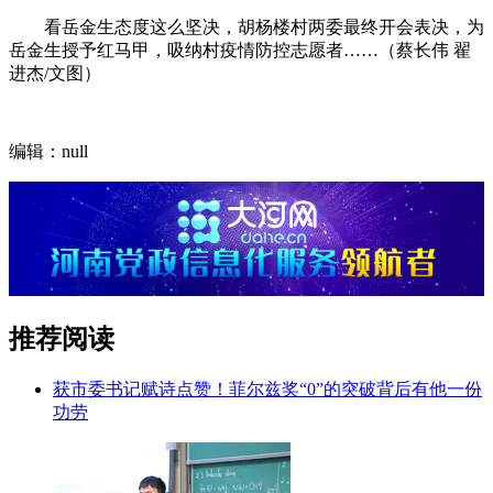
看岳金生态度这么坚决，胡杨楼村两委最终开会表决，为
岳金生授予红马甲，吸纳村疫情防控志愿者……（蔡长伟 翟
进杰/文图）
编辑：null
推荐阅读
获市委书记赋诗点赞！菲尔兹奖“0”的突破背后有他一份
功劳