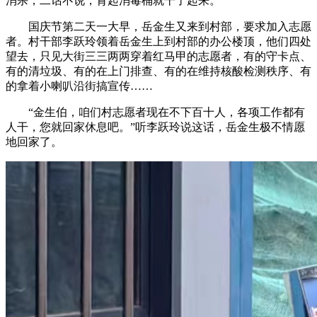
消杀，二话不说，背起消毒桶就干了起来。
国庆节第二天一大早，岳金生又来到村部，要求加入志愿
者。村干部李跃玲领着岳金生上到村部的办公楼顶，他们四处
望去，只见大街三三两两穿着红马甲的志愿者，有的守卡点、
有的清垃圾、有的在上门排查、有的在维持核酸检测秩序、有
的拿着小喇叭沿街搞宣传……
“金生伯，咱们村志愿者现在不下百十人，各项工作都有
人干，您就回家休息吧。”听李跃玲说这话，岳金生极不情愿
地回家了。