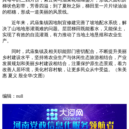
梯状色彩带，芳香四溢；到了夏秋之际，梯田里一片片绿油油
的稻穗，形成一道美丽的风景线。
近年来，武庙集镇因地制宜修建完善了坡地配水系统，解
决了山地地形灌溉难的问题。层层梯田既能蓄水，又能保土，
实现了有效的自流灌溉，有力推动了当地土地垦殖和农业生
产。
同时，武庙集镇及相关职能部门密切配合，不断提升美丽
乡村建设水平，坚持将农业生产与休闲生态旅游相结合，产业
发展规划和美丽乡村建设相结合，注重保护原生态景观，着力
改善人居环境，美化村容村貌，让更多民众从中受益。（朱美
惠 夏义 殷全华/文图）
编辑：null