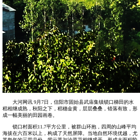
大河网讯 9月7日，信阳市固始县武庙集镇锁口梯田的水
稻相继成熟，秋阳之下，稻穗金黄，层层叠叠，错落有致，形
成一幅美丽的田园画卷。
锁口村面积11.7平方公里，被群山环抱，四周的山峰平均
海拔在六百米以上，构成了天然屏障。当地自然环境优越，尤
其每年的三四月份，紫云英与油菜花相继盛开，形成大面积阶