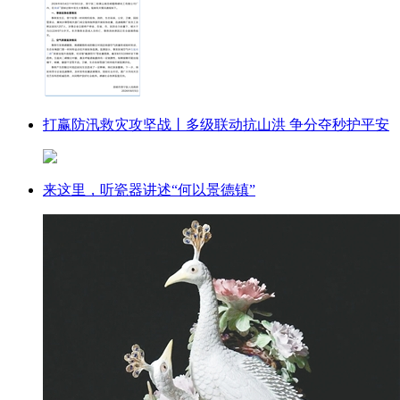
打赢防汛救灾攻坚战丨多级联动抗山洪 争分夺秒护平安
来这里，听瓷器讲述“何以景德镇”