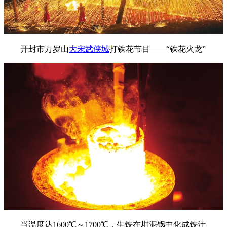
开封市万岁山
大宋武侠城
打铁花节目——“铁花火龙”
当温度达1600℃～1700℃，生铁在坩泥锅中化成铁汁