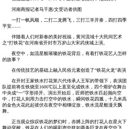
河南商报记者马千惠/文受访者供图
一打一帆风顺，二打二龙腾飞，三打三羊开泰，四打四季
平安……
伴随着人们对新春的美好祝福，黄河流域十大民间艺术
之“打铁花”在河南省开封市万岁山大宋武侠城上演。
夜空中，如流星般璀璨的铁花背后，有着打铁花艺人怎样
的故事？
在传统技艺的基础上融入民俗元素创造了“铁花火龙”表演
在开封王家铁水打花第六代传承人王军的带领下，表演团
队提前将生铁烧至1600℃以上直至化成铁水，四个熔炉在舞台
中央成“一”字形排开。演出开始后，匠师把铁水舀起抛向空
中，打花人则用力击打空中的铁水，瞬间铁花四溅，十几米高
的金色火花此起彼伏在夜空中相继绽放，铁水流星般漫天飘
舞。
正当观众惊叹铁花的梦幻时，赤膊上阵的打花人在星火下
舞动穿梭，铁花在人们的喝彩声中犹如两条巨龙在夜空中飞