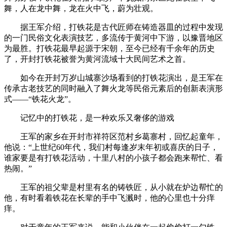
舞，人在龙中舞，龙在火中飞，蔚为壮观。
据王军介绍，打铁花是古代匠师在铸造器皿的过程中发现
的一门民俗文化表演技艺，多流传于黄河中下游，以豫晋地区
为最胜。打铁花最早起源于宋朝，至今已经有千余年的历史
了，开封打铁花被誉为黄河流域十大民间艺术之首。
如今在开封万岁山城寨沙场看到的打铁花演出，是王军在
传承古老技艺的同时融入了舞火龙等民俗元素后的创新表演形
式——“铁花火龙”。
记忆中的打铁花，是一种欢乐又奢侈的游戏
王军的家乡在开封市祥符区范村乡葛寨村，回忆起童年，
他说：“上世纪60年代，我们村每逢岁末年初或喜庆的日子，
谁家要是有打铁花活动，十里八村的小孩子都会跑来帮忙、看
热闹。”
王军的祖父辈是村里有名的铸铁匠，从小就在炉边帮忙的
他，有时看着铁花在长辈的手中飞溅时，他的心里也十分痒
痒。