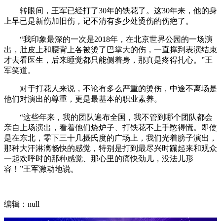
转眼间，王军已经打了30年的铁花了。这30年来，他的身
上早已是新伤加旧伤，记不清有多少处烫伤的伤疤了。
“我印象最深的一次是2018年，在北京世界公园的一场演
出，肚皮上和腰背上各被烫了巴掌大的伤，一直撑到表演结束
才去看医生，后来睡觉都只能侧着身，那真是疼得扎心。”王
军笑道。
对于打花人来说，不论有多么严重的烫伤，中途不离场是
他们对演出的尊重，更是最基本的职业素养。
“这些年来，我的团队遍布全国，我不管到哪个团队都会
亲自上场演出，看着他们烧炉子、打铁花不上手憋得慌。即使
是在东北，零下三十几摄氏度的广场上，我们光着膀子演出，
那种大汗淋漓畅快的感觉，特别是打到最尽兴时蹦起来和观众
一起欢呼时的那种感觉、那心里的痛快劲儿，没法儿形
容！”王军激动地说。
编辑：null