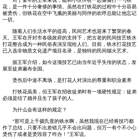
对于童年的王军来说，能和小伙伴在一起偷偷打一勺铁
花，是一件十分奢侈的事情。虽然在打铁花的过程中十分容易
被烫伤，但铁花在空中飞溅的美丽与同伴的欢呼总能让他忘记
一切。
随着人们生活水平的提高，民间艺术也迎来了繁荣的春
天。王军在开封市各级政府的支持下，把古老的民间技艺铁水
打花整合成为一种民俗表演呈现给人们。目前，铁水打花技艺
已入选非物质文化遗产项目名录，是独特的民间烟火艺术。
据王军介绍，如今这项技艺已由当年近乎失传的状态，发
展至徒弟遍布全国。
烫伤后中途不离场，是打花人对演出的尊重和职业素养
打铁花虽美，但王军在招收徒弟时有一项硬性规定：徒弟
必须是结了婚并且生了孩子的人。
为什么会有这样的规定？
“那可是上千摄氏度的铁水啊，虽然我现在已经将技巧都
作了总结，只要不出差错几乎不会出问题，但万一有个不小心
烫伤了或者是烫毁容了咋办！”王军说。