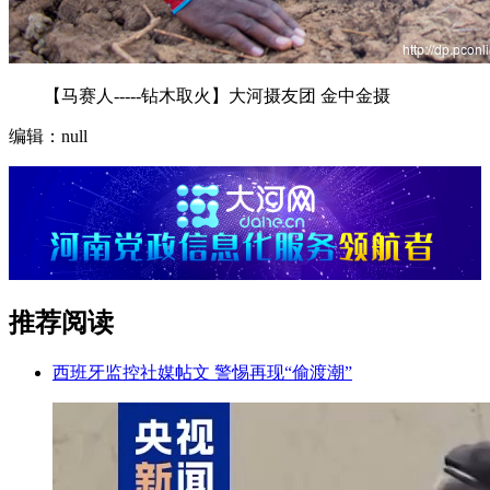
【马赛人-----钻木取火】大河摄友团 金中金摄
编辑：null
推荐阅读
西班牙监控社媒帖文 警惕再现“偷渡潮”