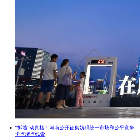
“拆墙”动真格！河南公开征集妨碍统一市场和公平竞争
卡点堵点线索