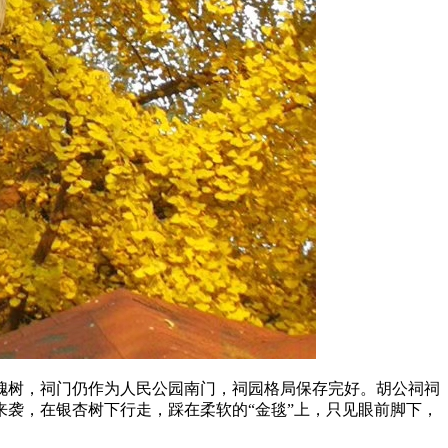
树，祠门仍作为人民公园南门，祠园格局保存完好。胡公祠祠
来袭，在银杏树下行走，踩在柔软的“金毯”上，只见眼前脚下，