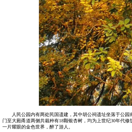
人民公园内有两处民国遗建，其中胡公祠遗址坐落于公园南
门至大殿甬道两侧共栽种有18颗银杏树，均为上世纪30年代
一片耀眼的金色世界，醉了游人。