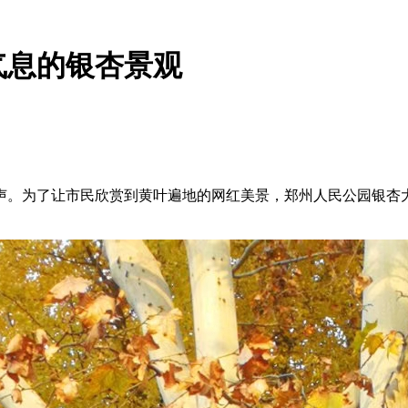
气息的银杏景观
。为了让市民欣赏到黄叶遍地的网红美景，郑州人民公园银杏大