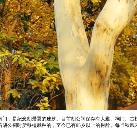
门，是纪念胡景翼的建筑。目前胡公祠保存有大殿、祠门、古槐
修筑胡公祠时所移植栽种的，至今已有85岁以上的树龄。每当秋风