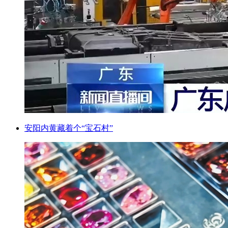
安阳内黄藏着个“宝石村”