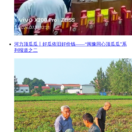
河力顶瓜瓜丨好瓜依旧好价钱——“闽豫同心顶瓜瓜”系
列报道之二