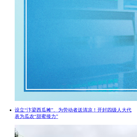
设立“汴梁西瓜摊”、为劳动者送清凉！开封四级人大代
表为瓜农“甜蜜接力”